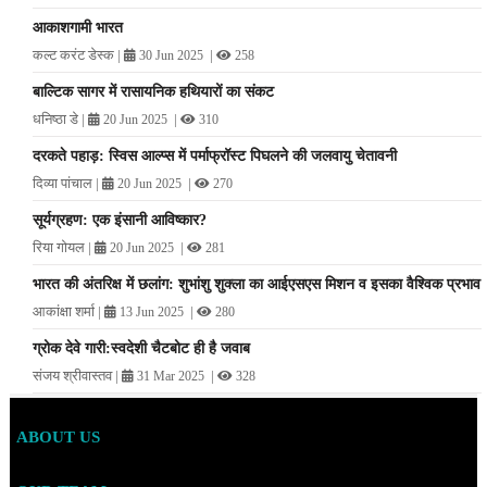
आकाशगामी भारत
कल्ट करंट डेस्क
|
|
30 Jun 2025
258
बाल्टिक सागर में रासायनिक हथियारों का संकट
धनिष्ठा डे
|
|
20 Jun 2025
310
दरकते पहाड़: स्विस आल्प्स में पर्माफ्रॉस्ट पिघलने की जलवायु चेतावनी
दिव्या पांचाल
|
|
20 Jun 2025
270
सूर्यग्रहण: एक इंसानी आविष्कार?
रिया गोयल
|
|
20 Jun 2025
281
भारत की अंतरिक्ष में छलांग: शुभांशु शुक्ला का आईएसएस मिशन व इसका वैश्विक प्रभाव
आकांक्षा शर्मा
|
|
13 Jun 2025
280
ग्रोक देवे गारी:स्वदेशी चैटबोट ही है जवाब
संजय श्रीवास्तव
|
|
31 Mar 2025
328
ABOUT US