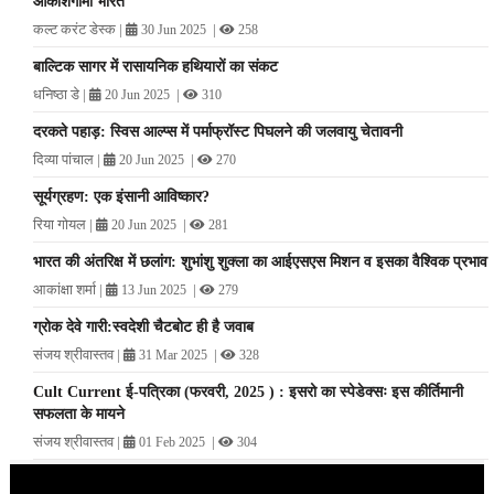
आकाशगामी भारत
कल्ट करंट डेस्क
|
|
30 Jun 2025
258
बाल्टिक सागर में रासायनिक हथियारों का संकट
धनिष्ठा डे
|
|
20 Jun 2025
310
दरकते पहाड़: स्विस आल्प्स में पर्माफ्रॉस्ट पिघलने की जलवायु चेतावनी
दिव्या पांचाल
|
|
20 Jun 2025
270
सूर्यग्रहण: एक इंसानी आविष्कार?
रिया गोयल
|
|
20 Jun 2025
281
भारत की अंतरिक्ष में छलांग: शुभांशु शुक्ला का आईएसएस मिशन व इसका वैश्विक प्रभाव
आकांक्षा शर्मा
|
|
13 Jun 2025
279
ग्रोक देवे गारी:स्वदेशी चैटबोट ही है जवाब
संजय श्रीवास्तव
|
|
31 Mar 2025
328
Cult Current ई-पत्रिका (फरवरी, 2025 ) : इसरो का स्पेडेक्सः इस कीर्तिमानी
सफलता के मायने
संजय श्रीवास्तव
|
|
01 Feb 2025
304