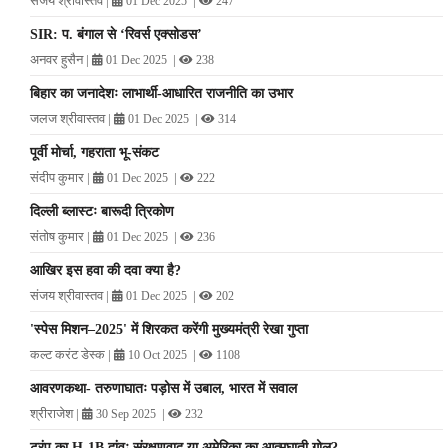
संजय श्रीवास्तव
|
|
01 Dec 2025
247
SIR: प. बंगाल से ‘रिवर्स एक्सोडस’
अनवर हुसैन
|
|
01 Dec 2025
238
बिहार का जनादेशः लाभार्थी-आधारित राजनीति का उभार
जलज श्रीवास्तव
|
|
01 Dec 2025
314
पूर्वी मोर्चा, गहराता भू-संकट
संदीप कुमार
|
|
01 Dec 2025
222
दिल्ली ब्लास्टः बारूदी त्रिकोण
संतोष कुमार
|
|
01 Dec 2025
236
आखिर इस हवा की दवा क्या है?
संजय श्रीवास्तव
|
|
01 Dec 2025
202
'स्पेस मिशन–2025' में शिरकत करेंगी मुख्यमंत्री रेखा गुप्ता
कल्ट करंट डेस्क
|
|
10 Oct 2025
1108
आवरणकथा- तरुणाघातः पड़ोस में उबाल, भारत में सवाल
श्रीराजेश
|
|
30 Sep 2025
232
ट्रंप का H-1B दांवः संरक्षणवाद या अमेरिका का आत्मघाती गोल?