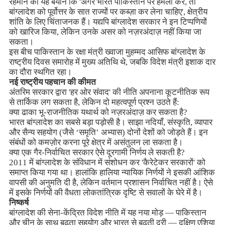
रहमान का यह बयान कि 'अगर भारत पाकिस्तान पर हमला करे, तो
बांग्लादेश को पूर्वोत्तर के सात राज्यों पर कब्ज़ा कर लेना चाहिए', क्षेत्रीय
शांति के लिए चिंताजनक हैं। यद्यपि बांग्लादेश सरकार ने इन टिप्पणियों
को खारिज किया, लेकिन उनके असर को नज़रअंदाज़ नहीं किया जा
सकता।
इस बीच पाकिस्तान के रक्षा मंत्री ख्वाजा मुहम्मद आसिफ बांग्लादेश के
राष्ट्रीय दिवस समारोह में मुख्य अतिथि थे, जबकि विदेश मंत्री इशाक दार
का दौरा स्थगित रहा।
नई राष्ट्रीय पहचान की कीमत
अंतरिम सरकार द्वारा 'हर ओर संवाद' की नीति अपनाना कूटनीतिक रूप
से तार्किक लग सकता है, लेकिन दो महत्वपूर्ण प्रश्न उठते हैं:
क्या ढाका भू-राजनीतिक यथार्थ को नज़रअंदाज़ कर सकता है?
भारत बांग्लादेश का सबसे बड़ा पड़ोसी है। साझा नदियाँ, संस्कृति, व्यापार
और सैन्य सहयोग (जैसे ‘समृति’ अभ्यास) दोनों देशों को जोड़ते हैं। इन
संबंधों को कमज़ोर करना पूरे क्षेत्र में असंतुलन ला सकता है।
क्या एक गैर-निर्वाचित सरकार ऐसे दूरगामी निर्णय ले सकती है?
2011 में बांग्लादेश के संविधान में संशोधन कर 'कैरेटेकर सरकारों' को
समाप्त किया गया था। हालांकि हालिया न्यायिक निर्णयों ने इसकी आंशिक
वापसी की अनुमति दी है, लेकिन वर्तमान प्रशासन निर्वाचित नहीं है। ऐसे
में इसके निर्णयों की वैधता लोकतांत्रिक दृष्टि से सवालों के घेरे में है।
निष्कर्ष
बांग्लादेश की सेना-केंद्रित विदेश नीति में यह नया मोड़ — पाकिस्तान
और चीन के साथ बढ़ता सहयोग और भारत से बढ़ती दूरी — दक्षिण एशिया