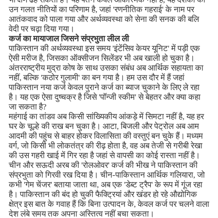
उन गलत नीतियों का परिणाम है, जहां 'रणनीतिक गहराई' के नाम पर
आतंकवाद को पाला गया और अर्थव्यवस्था को सेना की सनक की बलि
वेदी पर चढ़ा दिया गया।
कर्ज का मायाजाल जिसने संप्रभुता लील ली
पाकिस्तान की अर्थव्यवस्था इस समय 'इंटेंसिव केयर यूनिट' में पड़ी एक
ऐसी मरीज है, जिसका ऑक्सीजन सिलेंडर भी अब खाली हो चुका है।
अंतरराष्ट्रीय मुद्रा कोष के साथ उसका संबंध अब आर्थिक सहायता का
नहीं, बल्कि 'कठोर गुलामी' का बन गया है। हम उस दौर में हैं जहां
पाकिस्तान नया कर्ज केवल पुराने कर्ज का ब्याज चुकाने के लिए ले रहा
है। यह एक ऐसा दुष्चक्र है जिसे 'पॉन्जी स्कीम' से बेहतर और क्या कहा
जा सकता है?
महंगाई का तांडव अब किसी सांख्यिकीय आंकड़े में सिमटा नहीं है, यह हर
घर के चूल्हे की राख बन चुका है। आटा, बिजली और पेट्रोल अब आम
आदमी की पहुंच से बाहर होकर विलासिता की वस्तुएं बन चुके हैं। मध्यम
वर्ग, जो किसी भी लोकतंत्र की रीढ़ होता है, वह अब तेजी से गरीबी रेखा
की उस गहरी खाई में गिर रहा है जहां से वापसी का कोई रास्ता नहीं है।
चीन और सऊदी अरब की 'रोलओवर' कर्ज की भीख ने पाकिस्तान की
संप्रभुता को गिरवी रख दिया है। चीन-पाकिस्तान आर्थिक गलियारा, जो
कभी 'गेम चेंजर' बताया जाता था, अब एक 'डेब्ट ट्रैप' के रूप में गूंज रहा
है। पाकिस्तान की बंद हो चुकी फैक्ट्रियां और खंडर हो रहे औद्योगिक
क्षेत्र इस बात के गवाह हैं कि बिना उत्पादन के, केवल कर्ज पर चलने वाला
देश लंबे समय तक अपना अस्तित्व नहीं बचा सकता।