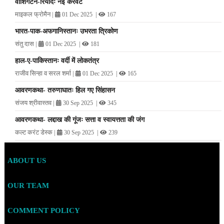
वाशिंगटन-रियादः नई करवट
माइकल फ्रोमैन
|
|
01 Dec 2025
167
भारत-पाक-अफगानिस्तानः उभरता त्रिकोण
संतु दास
|
|
01 Dec 2025
181
हाल-ए-पाकिस्तानः वर्दी में लोकतंत्र
राजीव सिन्हा व सरल शर्मा
|
|
01 Dec 2025
165
आवरणकथा- तरुणाघातः हिल गए सिंहासन
संजय श्रीवास्तव
|
|
30 Sep 2025
345
आवरणकथा- लद्दाख की गूंजः सत्ता व स्वायत्तता की जंग
कल्ट करंट डेस्क
|
|
30 Sep 2025
239
ABOUT US
OUR TEAM
COMMENT POLICY