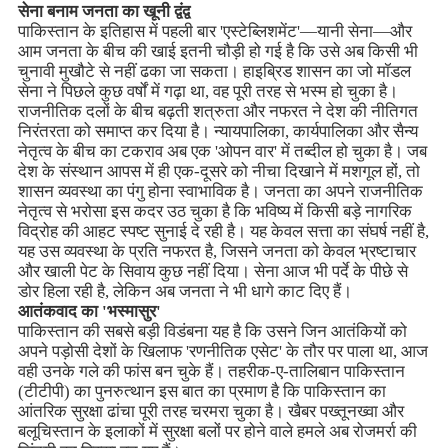
सेना बनाम जनता का खूनी द्वंद्व
पाकिस्तान के इतिहास में पहली बार 'एस्टेब्लिशमेंट'—यानी सेना—और
आम जनता के बीच की खाई इतनी चौड़ी हो गई है कि उसे अब किसी भी
चुनावी मुखौटे से नहीं ढका जा सकता। हाइब्रिड शासन का जो मॉडल
सेना ने पिछले कुछ वर्षों में गढ़ा था, वह पूरी तरह से भस्म हो चुका है।
राजनीतिक दलों के बीच बढ़ती शत्रुता और नफरत ने देश की नीतिगत
निरंतरता को समाप्त कर दिया है। न्यायपालिका, कार्यपालिका और सैन्य
नेतृत्व के बीच का टकराव अब एक 'ओपन वार' में तब्दील हो चुका है। जब
देश के संस्थान आपस में ही एक-दूसरे को नीचा दिखाने में मशगूल हों, तो
शासन व्यवस्था का पंगु होना स्वाभाविक है। जनता का अपने राजनीतिक
नेतृत्व से भरोसा इस कदर उठ चुका है कि भविष्य में किसी बड़े नागरिक
विद्रोह की आहट स्पष्ट सुनाई दे रही है। यह केवल सत्ता का संघर्ष नहीं है,
यह उस व्यवस्था के प्रति नफरत है, जिसने जनता को केवल भ्रष्टाचार
और खाली पेट के सिवाय कुछ नहीं दिया। सेना आज भी पर्दे के पीछे से
डोर हिला रही है, लेकिन अब जनता ने भी धागे काट दिए हैं।
आतंकवाद का 'भस्मासुर'
पाकिस्तान की सबसे बड़ी विडंबना यह है कि उसने जिन आतंकियों को
अपने पड़ोसी देशों के खिलाफ 'रणनीतिक एसेट' के तौर पर पाला था, आज
वही उनके गले की फांस बन चुके हैं। तहरीक-ए-तालिबान पाकिस्तान
(टीटीपी) का पुनरुत्थान इस बात का प्रमाण है कि पाकिस्तान का
आंतरिक सुरक्षा ढांचा पूरी तरह चरमरा चुका है। खैबर पख्तूनख्वा और
बलूचिस्तान के इलाकों में सुरक्षा बलों पर होने वाले हमले अब रोजमर्रा की