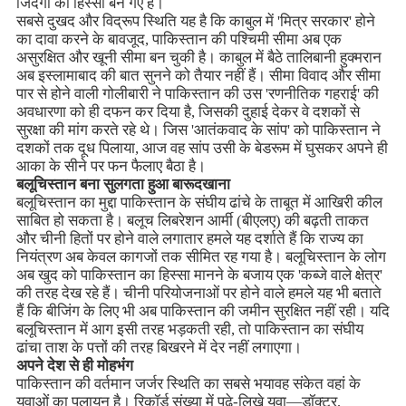
जिंदगी का हिस्सा बन गए हैं।
सबसे दुखद और विद्रूप स्थिति यह है कि काबुल में 'मित्र सरकार' होने
का दावा करने के बावजूद, पाकिस्तान की पश्चिमी सीमा अब एक
असुरक्षित और खूनी सीमा बन चुकी है। काबुल में बैठे तालिबानी हुक्मरान
अब इस्लामाबाद की बात सुनने को तैयार नहीं हैं। सीमा विवाद और सीमा
पार से होने वाली गोलीबारी ने पाकिस्तान की उस 'रणनीतिक गहराई' की
अवधारणा को ही दफन कर दिया है, जिसकी दुहाई देकर वे दशकों से
सुरक्षा की मांग करते रहे थे। जिस 'आतंकवाद के सांप' को पाकिस्तान ने
दशकों तक दूध पिलाया, आज वह सांप उसी के बेडरूम में घुसकर अपने ही
आका के सीने पर फन फैलाए बैठा है।
बलूचिस्तान बना सुलगता हुआ बारूदखाना
बलूचिस्तान का मुद्दा पाकिस्तान के संघीय ढांचे के ताबूत में आखिरी कील
साबित हो सकता है। बलूच लिबरेशन आर्मी (बीएलए) की बढ़ती ताकत
और चीनी हितों पर होने वाले लगातार हमले यह दर्शाते हैं कि राज्य का
नियंत्रण अब केवल कागजों तक सीमित रह गया है। बलूचिस्तान के लोग
अब खुद को पाकिस्तान का हिस्सा मानने के बजाय एक 'कब्जे वाले क्षेत्र'
की तरह देख रहे हैं। चीनी परियोजनाओं पर होने वाले हमले यह भी बताते
हैं कि बीजिंग के लिए भी अब पाकिस्तान की जमीन सुरक्षित नहीं रही। यदि
बलूचिस्तान में आग इसी तरह भड़कती रही, तो पाकिस्तान का संघीय
ढांचा ताश के पत्तों की तरह बिखरने में देर नहीं लगाएगा।
अपने देश से ही मोहभंग
पाकिस्तान की वर्तमान जर्जर स्थिति का सबसे भयावह संकेत वहां के
युवाओं का पलायन है। रिकॉर्ड संख्या में पढ़े-लिखे युवा—डॉक्टर,