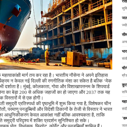
रस
सुम
जल
ज्यो
सीम
अनव
भार
संत
चीन
 महत्वाकांक्षी मार्ग तय कर रहा है। भारतीय नौसेना ने अपने इतिहास
ब्रै
र्यक्रम न केवल नई दिल्ली की रणनीतिक मंशा का संकेत है बल्कि ‘मेक
कूट
ो भी दर्शाता है। मुंबई, कोलकाता, गोवा और विशाखापत्तनम के शिपयार्ड
 नौसेना का बेड़ा 200 से अधिक जहाजों का हो जाएगा और 2037 तक यह
सचि
 विस्तारों में से एक होगी।
महा
ती समुद्री प्रतिस्पर्धा की पृष्ठभूमि में शुरू किया गया है, विशेषकर चीन
ों, परमाणु पनडुब्बियों और विदेशी ठिकानों के तेजी से विस्तार ने भारत
संद
ेना का आधुनिकीकरण केवल आकांक्षा नहीं बल्कि आवश्यकता है, ताकि
'कम
दलते समुद्री परिदृश्य में शक्ति प्रदर्शन सुनिश्चित हो सके।
जलज
वाहक पोत, विध्वंसक, फ्रिगेट, कोर्वेट और पनडुब्बियाँ शामिल हैं।