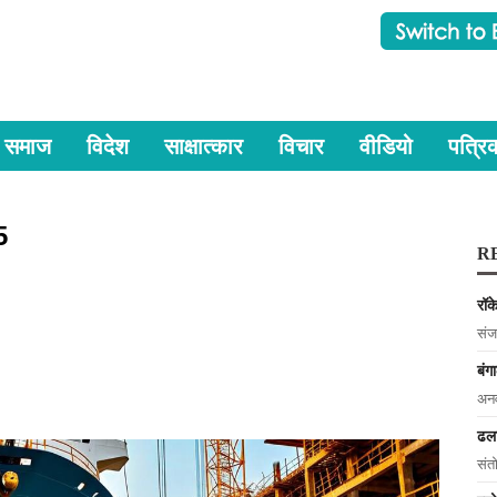
समाज
विदेश
साक्षात्कार
विचार
वीडियो
पत्रि
5
R
रॉक
संज
बं
अनव
ढल
संत