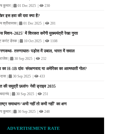
ोष कुमार
|
|
01 Dec 2025
230
र इस हवा की दवा क्या है?
य श्रीवास्तव
|
|
01 Dec 2025
201
पेस मिशन–2025' में शिरकत करेंगी मुख्यमंत्री रेखा गुप्ता
ट करंट डेस्क
|
|
10 Oct 2025
1108
णकथा- तरुणाघातः पड़ोस में उबाल, भारत में सवाल
ीराजेश
|
|
30 Sep 2025
232
ंप का H-1B दांवः संरक्षणवाद या अमेरिका का आत्मघाती गोल?
ु दास
|
|
30 Sep 2025
433
त की समुद्री छलांगः नेवी ड्राइव 2035
चिदानंद
|
|
30 Sep 2025
251
ी-राष्ट्र समाधानः‘अभी नहीं तो कभी नहीं’ का क्षण
ीप कुमार
|
|
30 Sep 2025
248
ADVERTISEMENT RATE