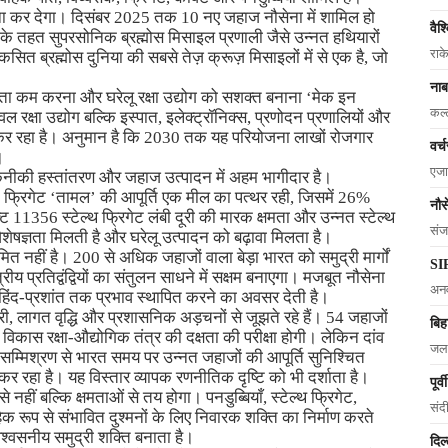
ुना कर देगा। दिसंबर 2025 तक 10 नए जहाज नौसेना में शामिल हो
वैश
े तहत सुपरसोनिक ब्रह्मोस मिसाइल प्रणाली जैसे उन्नत हथियारों
राक
ित ब्रह्मोस दुनिया की सबसे तेज़ क्रूज़ मिसाइलों में से एक है, जो
।
नाब
भरता कम करना और घरेलू रक्षा उद्योग को सशक्त बनाना ‘मेक इन
कल्
ल रक्षा उद्योग बल्कि इस्पात, इलेक्ट्रॉनिक्स, प्रणोदन प्रणालियों और
पैदा कर रहा है। अनुमान है कि 2030 तक यह परियोजना लाखों रोजगार
वर्
।
एजा
 तकनीकी हस्तांतरण और जहाज उत्पादन में अहम भागीदार है।
के फ्रिगेट ‘तामल’ की आपूर्ति एक मील का पत्थर रही, जिसमें 26%
नौ
11356 स्टेल्थ फ्रिगेट लंबी दूरी की मारक क्षमता और उन्नत स्टेल्थ
संज
षज्ञता मिलती है और घरेलू उत्पादन को बढ़ावा मिलता है।
 नहीं है। 200 से अधिक जहाजों वाला बेड़ा भारत को समुद्री मार्गों
SIR
षेत्रीय प्रतिद्वंद्वियों का संतुलन साधने में सक्षम बनाएगा। मजबूत नौसेना
अनव
 हिंद-प्रशांत तक प्रभाव स्थापित करने का अवसर देती है।
ेरी, लागत वृद्धि और प्रशासनिक अड़चनों से जूझते रहे हैं। 54 जहाजों
बिह
 विकास रक्षा-औद्योगिक तंत्र की दक्षता की परीक्षा होगी। लेकिन दांव
जलज
के सम्मिश्रण से भारत समय पर उन्नत जहाजों की आपूर्ति सुनिश्चित
 रहा है। यह विस्तार व्यापक रणनीतिक दृष्टि को भी दर्शाता है।
पूर्
े नहीं बल्कि क्षमताओं से तय होगा। पनडुब्बियाँ, स्टेल्थ फ्रिगेट,
संद
प से संभावित दुश्मनों के लिए निवारक शक्ति का निर्माण करते
्वसनीय समुद्री शक्ति बनाता है।
दिल